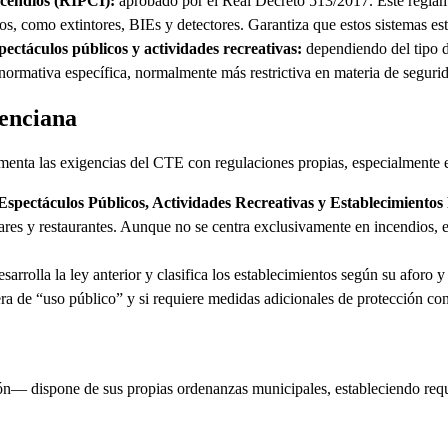
ncendios (RIPCI):
aprobado por el Real Decreto 513/2017. Este reglame
ios, como extintores, BIEs y detectores. Garantiza que estos sistemas 
ectáculos públicos y actividades recreativas:
dependiendo del tipo d
normativa específica, normalmente más restrictiva en materia de seguri
enciana
a las exigencias del CTE con regulaciones propias, especialmente en lo
 Espectáculos Públicos, Actividades Recreativas y Establecimientos
ares y restaurantes. Aunque no se centra exclusivamente en incendios, e
sarrolla la ley anterior y clasifica los establecimientos según su aforo 
dera de “uso público” y si requiere medidas adicionales de protección con
— dispone de sus propias ordenanzas municipales, estableciendo requisi