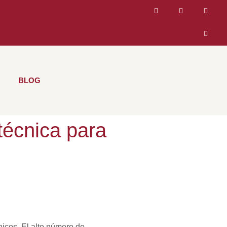
BLOG
técnica para
icos. El alto número de