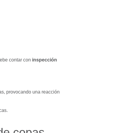
 debe contar con
inspección
cas, provocando una reacción
cas.
 de copas