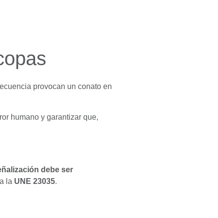
 copas
frecuencia provocan un conato en
rror humano y garantizar que,
eñalización
debe ser
 a la
UNE 23035
.