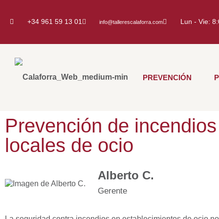
+34 961 59 13 01
Lun - Vie: 8
info@tallerescalaforra.com
PREVENCIÓN
Prevención de incendios
locales de ocio
Alberto C.
Gerente
La seguridad contra incendios en establecimientos de ocio no