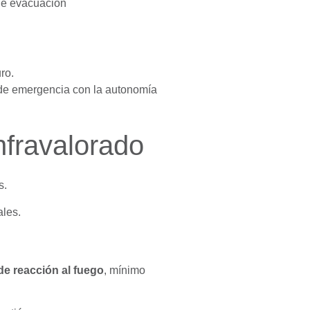
ro.
o de emergencia con la autonomía
nfravalorado
s.
ales.
de reacción al fuego
, mínimo