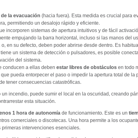
 de la evacuación
(hacia fuera). Esta medida es crucial para ev
ura, permitiendo un desalojo rápido y eficiente.
e incorporen sistemas de apertura intuitivos y de fácil activac
mente empujando la barra horizontal, incluso si las manos del u
s o, en su defecto, deben poder abrirse desde dentro. Es habitua
iene un sistema de detección o pulsadores, es posible conecta
vación del sistema.
ue conducen a ellas deben
estar libres de obstáculos
en todo m
o que pueda entorpecer el paso o impedir la apertura total de la
de tener consecuencias catastróficas.
 un incendio, puede sumir el local en la oscuridad, creando páni
trarrestar esta situación.
enos 1 hora de autonomía
de funcionamiento. Este es un
tiem
entros comerciales o discotecas. Una hora permite a los ocupan
s primeras intervenciones esenciales.